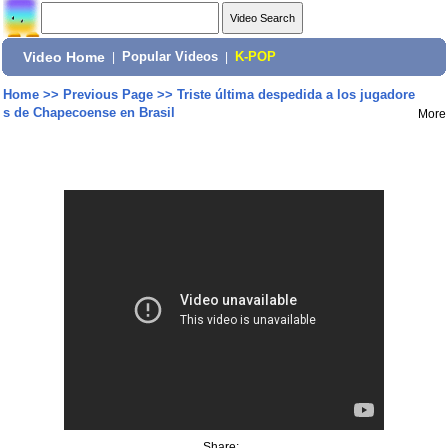
Video Home
|
Popular Videos
|
K-POP
Home
>>
Previous Page
>>
Triste última despedida a los jugadore
s de Chapecoense en Brasil
More
Share: