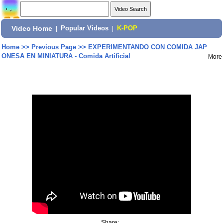
Video Home
|
Popular Videos
|
K-POP
Home
>>
Previous Page
>>
EXPERIMENTANDO CON COMIDA JAP
ONESA EN MINIATURA - Comida Artificial
More
Share: