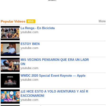
Popular Videos
More
La Renga - En Bicicleta
youtube.com
ESTOY BIEN
youtube.com
MIS VECINOS PENSARON QUE ERA UN LADR
ON
youtube.com
WWDC 2020 Special Event Keynote — Apple
youtube.com
¡LE HICE ESTO A YOLO AVENTURAS Y ASÍ R
EACCIONARON!
youtube.com