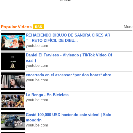
Popular Videos
More
REHACIENDO DIBUJO DE SANDRA CIRES AR
T ! RETO DIFÍCIL DE DIBU...
youtube.com
Daniel El Travieso - Viviendo ( TikTok Video Of
icial )
youtube.com
encerrada en el ascensor *por dos horas* ahre
youtube.com
La Renga - En Bicicleta
youtube.com
Gasté 100,000 USD haciendo este video! | Salo
mondrin
youtube.com