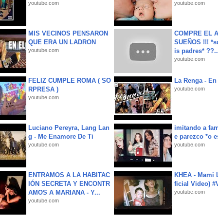
youtube.com
youtube.com
MIS VECINOS PENSARON
COMPRE EL A
QUE ERA UN LADRON
SUEÑOS !!! *s
youtube.com
is padres* ??..
youtube.com
FELIZ CUMPLE ROMA ( SO
La Renga - En 
RPRESA )
youtube.com
youtube.com
Luciano Pereyra, Lang Lan
imitando a fa
g - Me Enamore De Ti
e parezco *o e
youtube.com
youtube.com
ENTRAMOS A LA HABITAC
KHEA - Mami L
IÓN SECRETA Y ENCONTR
ficial Video) 
AMOS A MARIANA - Y...
youtube.com
youtube.com