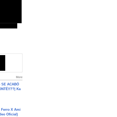
More
e SE ACABÓ
NTÉ!!??| Ka
 Ferro X Ami
deo Oficial)