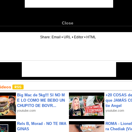
Close
6
Share:
Email
•
URL
•
Editor
•
HTML
Videos
Big Mac de 5kg!!! SI NO M
+20 COSAS d
E LO COMO ME BEBO UN
que JAMÁS CO
CHUPITO DE BOVR...
tie Angel
youtube.com
youtube.com
Rels B, Morad - NO TE IMA
ROMA - Lionel
GINAS
ra Chediak (Vi