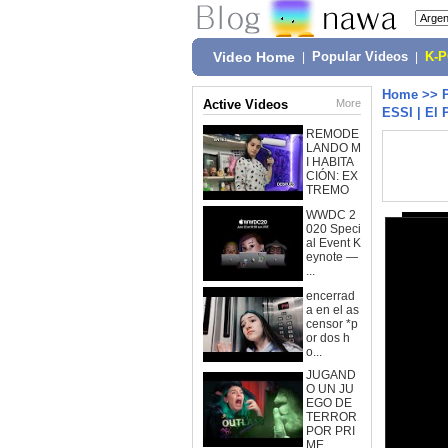
Video Home
|
Popular Videos
|
K-
Home
>>
Active Videos
More
ESSI | El 
REMODE
LANDO M
I HABITA
CIÓN: EX
TREMO
WWDC 2
020 Speci
al Event K
eynote —
...
encerrad
a en el as
censor *p
or dos h
o...
JUGAND
O UN JU
EGO DE
TERROR
POR PRI
ME...