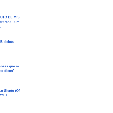
UTO DE MIS
orprendi a m
.
Bicicleta
mosas que m
so dicen*
o Siento (Of
#VYFT