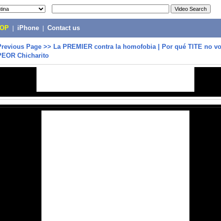
POP
|
iPhone
|
Contact us
Previous Page
>>
La PREMIER contra la homofobia | Por qué TITE no vo
PEOR Chicharito