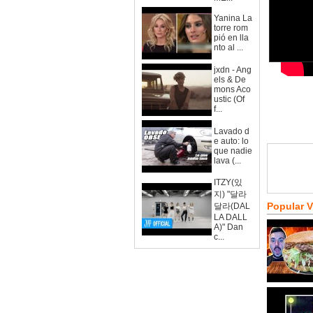
Yanina La
torre rom
pió en lla
nto al ...
jxdn - Ang
els & De
mons Aco
ustic (Of
f...
Lavado d
e auto: lo
que nadie
lava (...
ITZY(있
지) "달라
Popular 
달라(DAL
LA DALL
A)" Dan
c...