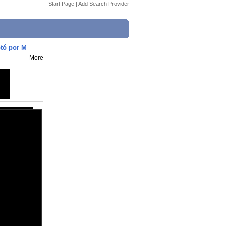
Start Page
|
Add Search Provider
tó por M
More