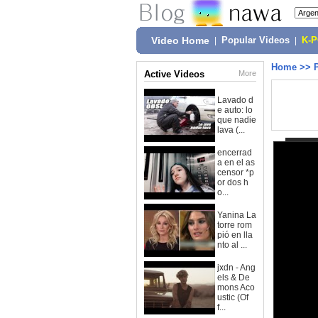
Video Home
|
Popular Videos
|
K-
Home
>>
Active Videos
More
Lavado d
e auto: lo
que nadie
lava (...
encerrad
a en el as
censor *p
or dos h
o...
Yanina La
torre rom
pió en lla
nto al ...
jxdn - Ang
els & De
mons Aco
ustic (Of
f...