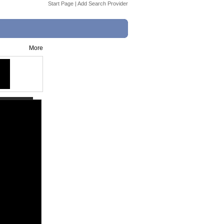
Start Page
|
Add Search Provider
More