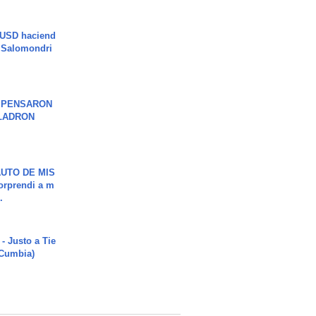
 USD haciend
| Salomondri
S PENSARON
LADRON
UTO DE MIS
orprendi a m
.
- Justo a Tie
 Cumbia)