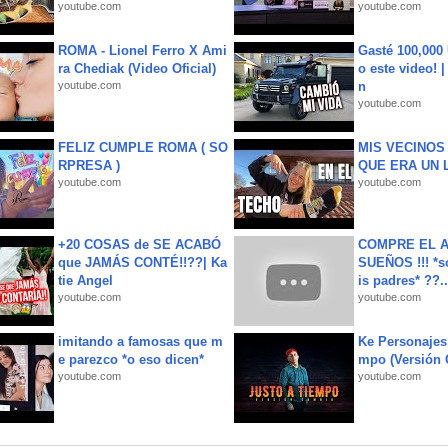
youtube.com
youtube.com
ROMA - Lionel Ferro X Ami
Gasté 100,000
ra Chediak (Video Oficial)
o este video! 
youtube.com
n
youtube.com
FELIZ CUMPLE ROMA ( SO
MIS VECINO
RPRESA )
QUE ERA UN 
youtube.com
youtube.com
+20 COSAS de SE ACABÓ
COMPRE EL A
que JAMÁS CONTÉ!!??| Ka
SUEÑOS !!! *s
tie Angel
is padres* ??..
youtube.com
youtube.com
imitando a famosas que m
Ke Personajes 
e parezco *o eso dicen*
mpo (Versión
youtube.com
youtube.com