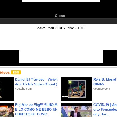
Close
6
Share:
Email
•
URL
•
Editor
•
HTML
Videos
Daniel El Travieso - Vivien
Rels B, Morad
do ( TikTok Video Oficial )
GINAS
youtube.com
youtube.com
Big Mac de 5kg!!! SI NO M
COVID-19 | An
E LO COMO ME BEBO UN
erto Fernández
CHUPITO DE BOVR...
of y Hor...