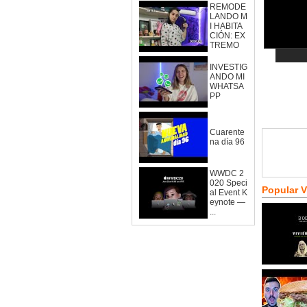
REMODE
LANDO M
I HABITA
CIÓN: EX
TREMO
INVESTIG
ANDO MI
WHATSA
PP
Cuarente
na día 96
WWDC 2
020 Speci
Popular 
al Event K
eynote —
...