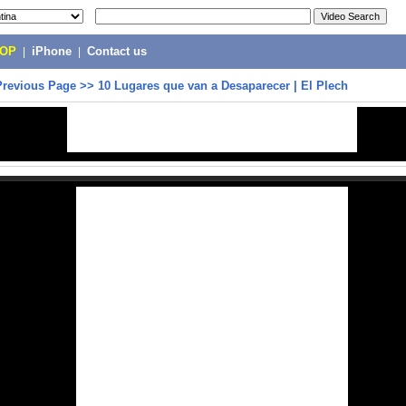
POP
|
iPhone
|
Contact us
Previous Page
>>
10 Lugares que van a Desaparecer | El Plech