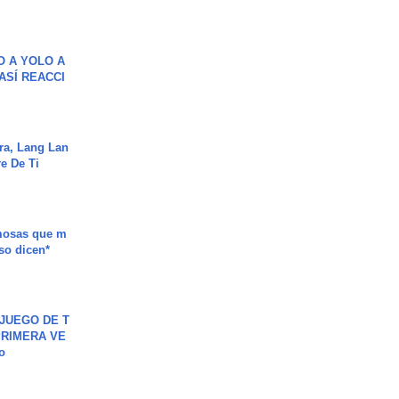
O A YOLO A
ASÍ REACCI
ra, Lang Lan
e De Ti
mosas que m
so dicen*
JUEGO DE T
PRIMERA VE
o