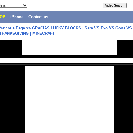
POP
|
iPhone
|
Contact us
Previous Page
>>
GRACIAS LUCKY BLOCKS | Sara VS Exo VS Gona VS 
THANKSGIVING | MINECRAFT