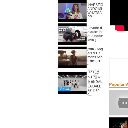
INVESTIG
ANDO MI
WHATSA
PP
Lavado d
e auto: lo
que nadie
lava (...
jxdn - Ang
els & De
mons Aco
ustic (Of
f...
ITZY(있
지) "달라
달라(DAL
Popular 
LA DALL
A)" Dan
c...