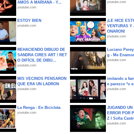
AMOS A MARIANA - Y...
youtube.com
youtube.com
ESTOY BIEN
¡LE HICE EST
youtube.com
VENTURAS Y 
ONARON!
youtube.com
REHACIENDO DIBUJO DE
Luciano Perey
SANDRA CIRES ART ! RET
g - Me Enamor
O DIFÍCIL DE DIBU...
youtube.com
youtube.com
MIS VECINOS PENSARON
imitando a fa
QUE ERA UN LADRON
e parezco *o e
youtube.com
youtube.com
La Renga - En Bicicleta
JUGANDO UN 
youtube.com
ERROR POR 
Z l Sofia Castr
youtube.com