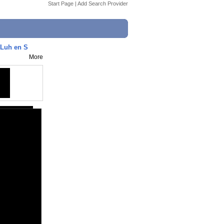
Start Page
|
Add Search Provider
Luh en S
More