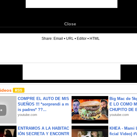
Close
6
Share:
Email
•
URL
•
Editor
•
HTML
Videos
COMPRE EL AUTO DE MIS
Big Mac de 5k
SUEÑOS !!! *sorprendi a m
E LO COMO M
is padres* ??...
CHUPITO DE B
youtube.com
youtube.com
ENTRAMOS A LA HABITAC
KHEA - Mami L
IÓN SECRETA Y ENCONTR
ficial Video) 