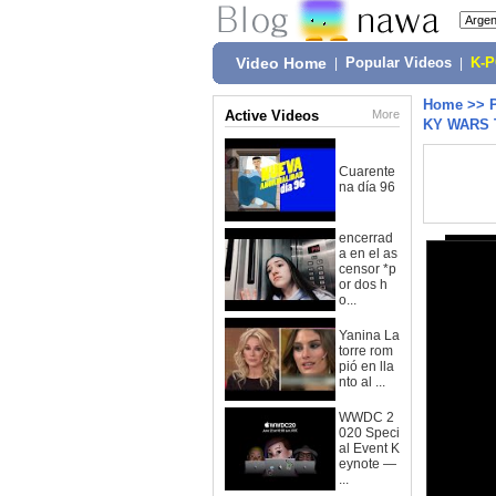
Video Home
|
Popular Videos
|
K-
Home
>>
Active Videos
More
KY WARS 
Cuarente
na día 96
encerrad
a en el as
censor *p
or dos h
o...
Yanina La
torre rom
pió en lla
nto al ...
WWDC 2
020 Speci
al Event K
eynote —
...