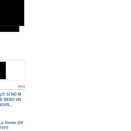
More
g!!! SI NO M
E BEBO UN
OVR...
o Siento (Of
#VYFT