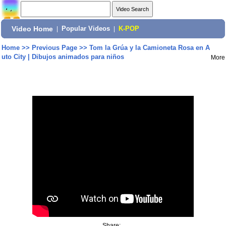
Video Home
|
Popular Videos
|
K-POP
Home
>>
Previous Page
>>
Tom la Grúa y la Camioneta Rosa en A
uto City | Dibujos animados para niños
More
Share: