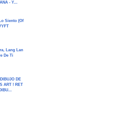
NA - Y...
o Siento (Of
#VYFT
ra, Lang Lan
e De Ti
DIBUJO DE
S ART ! RET
DIBU...