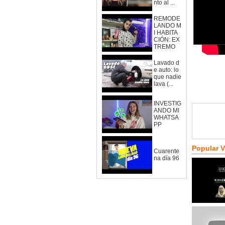
nto al ...
REMODE
LANDO M
I HABITA
CIÓN: EX
TREMO
Lavado d
e auto: lo
que nadie
lava (...
INVESTIG
ANDO MI
WHATSA
PP
Popular 
Cuarente
na día 96