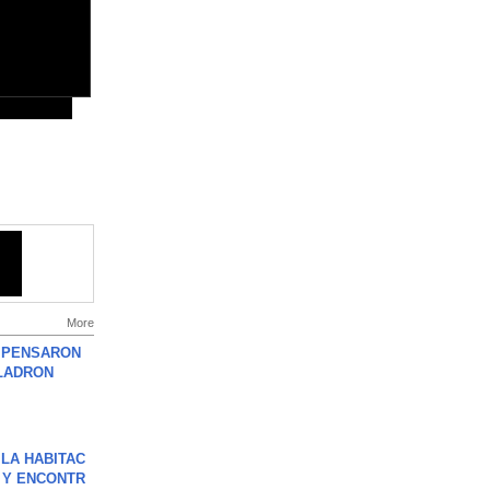
More
S PENSARON
LADRON
LA HABITAC
 Y ENCONTR