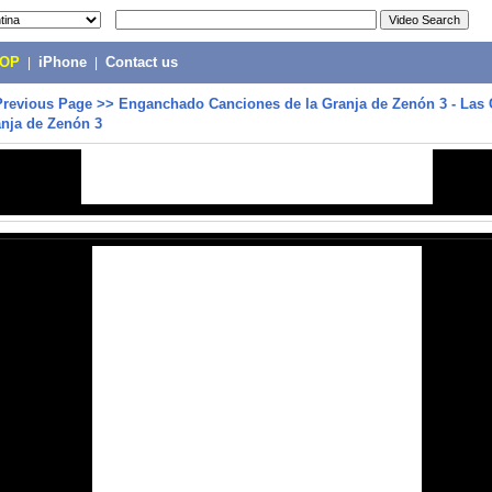
POP
|
iPhone
|
Contact us
Previous Page
>>
Enganchado Canciones de la Granja de Zenón 3 - Las
anja de Zenón 3