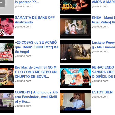
is padres* ??...
AMOS A MARIA
youtube.com
youtube.com
SAMANTA DE BAKE OFF -
KHEA - Mami L
Analizando
ficial Video) 
youtube.com
youtube.com
+20 COSAS de SE ACABÓ
Luciano Perey
que JAMÁS CONTÉ!!??| Ka
g - Me Enamor
tie Angel
youtube.com
youtube.com
Big Mac de 5kg!!! SI NO M
REHACIENDO 
E LO COMO ME BEBO UN
SANDRA CIRE
CHUPITO DE BOVR...
O DIFÍCIL DE 
youtube.com
youtube.com
COVID-19 | Anuncio de Alb
ESTOY BIEN
erto Fernández, Axel Kicill
youtube.com
of y Hor...
youtube.com