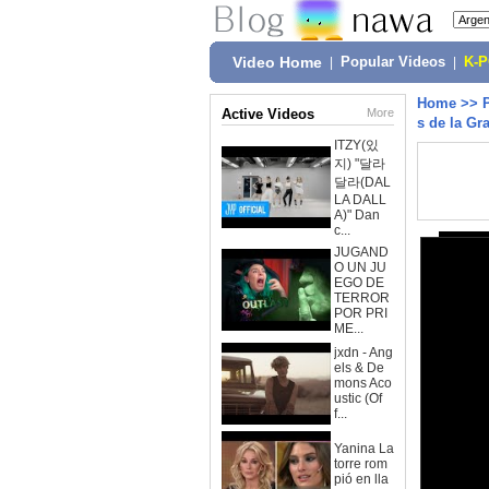
Video Home
|
Popular Videos
|
K-
Home
>>
Active Videos
More
s de la Gr
ITZY(있
지) "달라
달라(DAL
LA DALL
A)" Dan
c...
JUGAND
O UN JU
EGO DE
TERROR
POR PRI
ME...
jxdn - Ang
els & De
mons Aco
ustic (Of
f...
Yanina La
torre rom
pió en lla