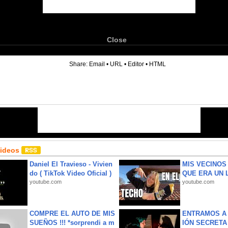
Close
6
Share:
Email
•
URL
•
Editor
•
HTML
Videos
Daniel El Travieso - Vivien
MIS VECINO
do ( TikTok Video Oficial )
QUE ERA UN 
youtube.com
youtube.com
COMPRE EL AUTO DE MIS
ENTRAMOS A 
SUEÑOS !!! *sorprendi a m
IÓN SECRETA