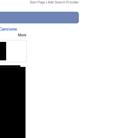
Start Page
|
Add Search Provider
 Cancione
More