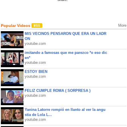
Popular Videos
More
MIS VECINOS PENSARON QUE ERA UN LADR
ON
youtube.com
imitando a famosas que me parezco *o eso dic
en*
youtube.com
ESTOY BIEN
youtube.com
FELIZ CUMPLE ROMA ( SORPRESA )
youtube.com
Yanina Latorre rompió en llanto al ver la angu
stia de Lola L...
youtube.com