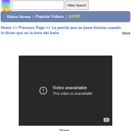
Video Home
|
Popular Videos
|
K-POP
Home
>>
Previous Page
>>
La perrita que se pone furiosa cuando
le dicen que es la hora del baño
More
Share: