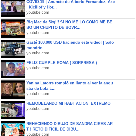
COVID-19 | Anuncio de Alberto Fernández, Axe
l Kicillof y Hor...
youtube.com
Big Mac de 5kg!!! SI NO ME LO COMO ME BE
BO UN CHUPITO DE BOVR...
youtube.com
Gasté 100,000 USD haciendo este video! | Salo
mondrin
youtube.com
FELIZ CUMPLE ROMA ( SORPRESA )
youtube.com
Yanina Latorre rompió en llanto al ver la angu
stia de Lola L...
youtube.com
REMODELANDO MI HABITACIÓN: EXTREMO
youtube.com
REHACIENDO DIBUJO DE SANDRA CIRES AR
T ! RETO DIFÍCIL DE DIBU...
youtube.com