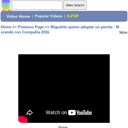
Video Home
|
Popular Videos
|
K-POP
Home
>>
Previous Page
>>
Miguelito quiere adoptar un perrito - M
orandé con Compañía 2016
More
Share: