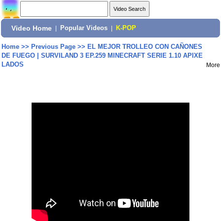
Video Home
|
Popular Videos
|
K-POP
Home
>>
Previous Page
>>
EL MEJOR TROLLEO CON CAÑONES
DE FUEGO | SURVILAND 3 EP.259 MINECRAFT SERIE 1.10 APIXE
LADOS
More