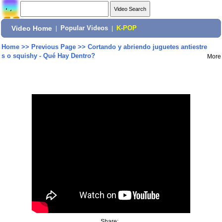
Video Home
|
Popular Videos
|
K-POP
Home
>>
Previous Page
>>
Cortando y abriendo juguetes antiestre
s o squishy - Qué Hay Dentro?
More
Share: