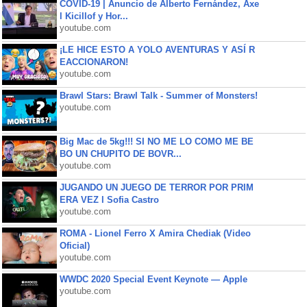
COVID-19 | Anuncio de Alberto Fernández, Axe
l Kicillof y Hor...
youtube.com
¡LE HICE ESTO A YOLO AVENTURAS Y ASÍ R
EACCIONARON!
youtube.com
Brawl Stars: Brawl Talk - Summer of Monsters!
youtube.com
Big Mac de 5kg!!! SI NO ME LO COMO ME BE
BO UN CHUPITO DE BOVR...
youtube.com
JUGANDO UN JUEGO DE TERROR POR PRIM
ERA VEZ l Sofia Castro
youtube.com
ROMA - Lionel Ferro X Amira Chediak (Video
Oficial)
youtube.com
WWDC 2020 Special Event Keynote — Apple
youtube.com