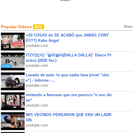
Popular Videos
More
+20 COSAS de SE ACABÓ que JAMÁS CONT
É!!??| Katie Angel
youtube.com
ITZY(있지) "달라달라(DALLA DALLA)" Dance Pr
actice (2020 Ver.)
youtube.com
Lavado de auto: lo que nadie lava (nivel "obs
e") - Informe -...
youtube.com
imitando a famosas que me parezco *o eso dic
en*
youtube.com
MIS VECINOS PENSARON QUE ERA UN LADR
ON
youtube.com