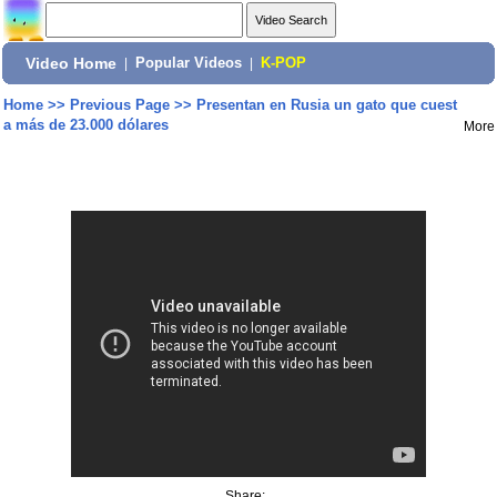
Video Home
|
Popular Videos
|
K-POP
Home
>>
Previous Page
>>
Presentan en Rusia un gato que cuest
a más de 23.000 dólares
More
Share: