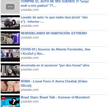
COMPRE EL AUTO DE MIS SUEÑOS !!! *sorpr
endi a mis padres* ??...
youtube.com
Lavado de auto: lo que nadie lava (nivel "obs
e") - Informe -...
youtube.com
REMODELANDO MI HABITACIÓN: EXTREMO
youtube.com
COVID-19 | Anuncio de Alberto Fernández, Axe
l Kicillof y Hor...
youtube.com
encerrada en el ascensor *por dos horas* ahre
youtube.com
ROMA - Lionel Ferro X Amira Chediak (Video
Oficial)
youtube.com
Brawl Stars: Brawl Talk - Summer of Monsters!
youtube.com