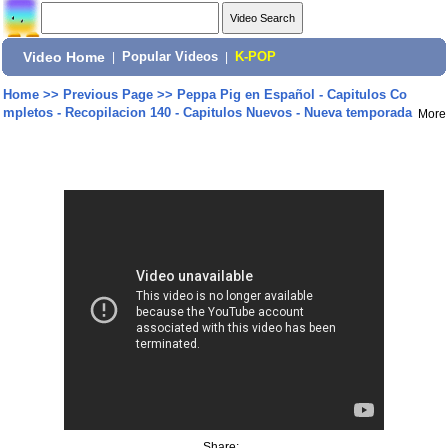
Video Home
|
Popular Videos
|
K-POP
Home
>>
Previous Page
>>
Peppa Pig en Español - Capitulos Co
mpletos - Recopilacion 140 - Capitulos Nuevos - Nueva temporada
More
Share: