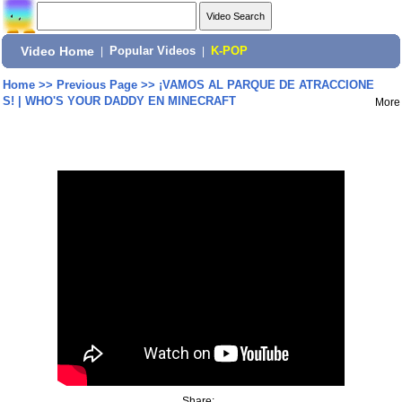
Video Home
|
Popular Videos
|
K-POP
Home
>>
Previous Page
>>
¡VAMOS AL PARQUE DE ATRACCIONE
S! | WHO'S YOUR DADDY EN MINECRAFT
More
Share: