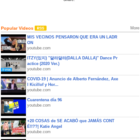
Popular Videos
More
MIS VECINOS PENSARON QUE ERA UN LADR
ON
youtube.com
ITZY(있지) "달라달라(DALLA DALLA)" Dance Pr
actice (2020 Ver.)
youtube.com
COVID-19 | Anuncio de Alberto Fernández, Axe
l Kicillof y Hor...
youtube.com
Cuarentena día 96
youtube.com
+20 COSAS de SE ACABÓ que JAMÁS CONT
É!!??| Katie Angel
youtube.com