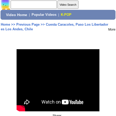
Video Home
|
Popular Videos
|
K-POP
Home
>>
Previous Page
>>
Cuesta Caracoles, Paso Los Libertador
es Los Andes, Chile
More
Share: