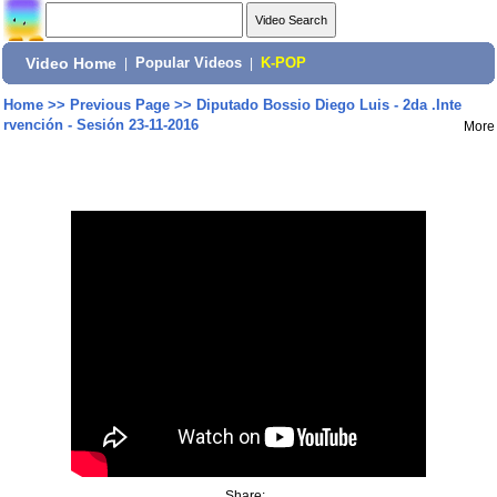
Video Home
|
Popular Videos
|
K-POP
Home
>>
Previous Page
>>
Diputado Bossio Diego Luis - 2da .Inte
rvención - Sesión 23-11-2016
More
Share: