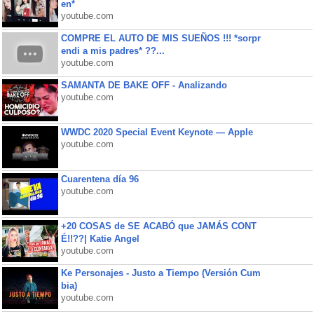
en*
youtube.com
COMPRE EL AUTO DE MIS SUEÑOS !!! *sorpr
endi a mis padres* ??...
youtube.com
SAMANTA DE BAKE OFF - Analizando
youtube.com
WWDC 2020 Special Event Keynote — Apple
youtube.com
Cuarentena día 96
youtube.com
+20 COSAS de SE ACABÓ que JAMÁS CONT
É!!??| Katie Angel
youtube.com
Ke Personajes - Justo a Tiempo (Versión Cum
bia)
youtube.com