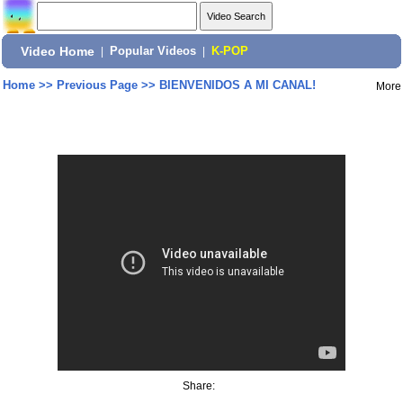
Video Home
|
Popular Videos
|
K-POP
Home
>>
Previous Page
>>
BIENVENIDOS A MI CANAL!
More
Share: