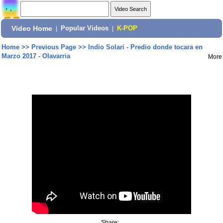
Video Home
|
Popular Videos
|
K-POP
Home
>>
Previous Page
>>
Indio Solari - Predio donde tocara en
Marzo 2017 - Olavarria
More
Share: