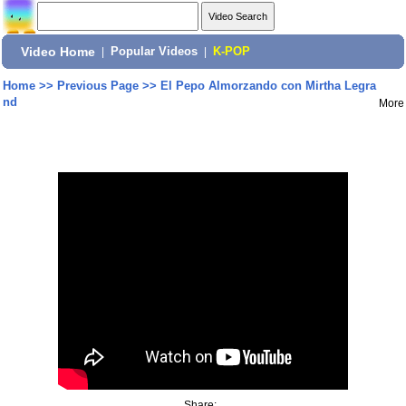
Video Home
|
Popular Videos
|
K-POP
Home
>>
Previous Page
>>
El Pepo Almorzando con Mirtha Legra
nd
More
Share: