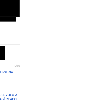
More
Bicicleta
O A YOLO A
ASÍ REACCI