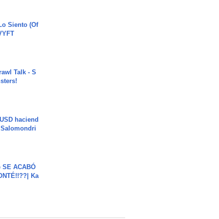
o Siento (Of
#VYFT
rawl Talk - S
sters!
 USD haciend
| Salomondri
e SE ACABÓ
NTÉ!!??| Ka