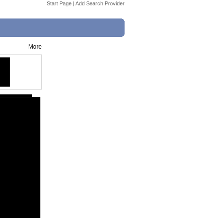
Start Page
|
Add Search Provider
More