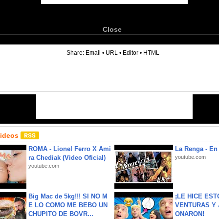
Close
6
Share:
Email
•
URL
•
Editor
•
HTML
Videos
ROMA - Lionel Ferro X Ami
La Renga - En 
ra Chediak (Video Oficial)
youtube.com
youtube.com
Big Mac de 5kg!!! SI NO M
¡LE HICE EST
E LO COMO ME BEBO UN
VENTURAS Y 
CHUPITO DE BOVR...
ONARON!