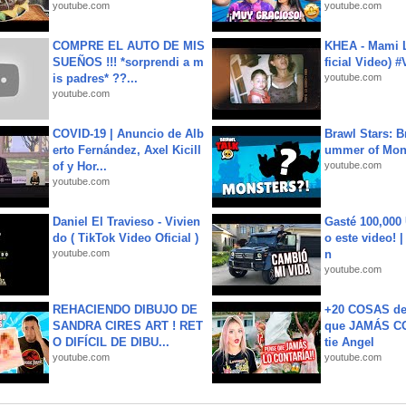
youtube.com
youtube.com
COMPRE EL AUTO DE MIS
KHEA - Mami L
SUEÑOS !!! *sorprendi a m
ficial Video) 
is padres* ??...
youtube.com
youtube.com
COVID-19 | Anuncio de Alb
Brawl Stars: B
erto Fernández, Axel Kicill
ummer of Mon
of y Hor...
youtube.com
youtube.com
Daniel El Travieso - Vivien
Gasté 100,000
do ( TikTok Video Oficial )
o este video! 
youtube.com
n
youtube.com
REHACIENDO DIBUJO DE
+20 COSAS d
SANDRA CIRES ART ! RET
que JAMÁS CO
O DIFÍCIL DE DIBU...
tie Angel
youtube.com
youtube.com