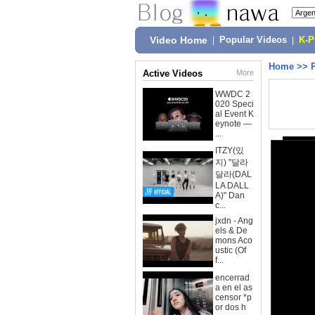
Video Home
|
Popular Videos
|
K-
Home
>>
Active Videos
More
WWDC 2
020 Speci
al Event K
eynote —
...
ITZY(있
지) "달라
달라(DAL
LA DALL
A)" Dan
c...
jxdn - Ang
els & De
mons Aco
ustic (Of
f...
encerrad
a en el as
censor *p
or dos h