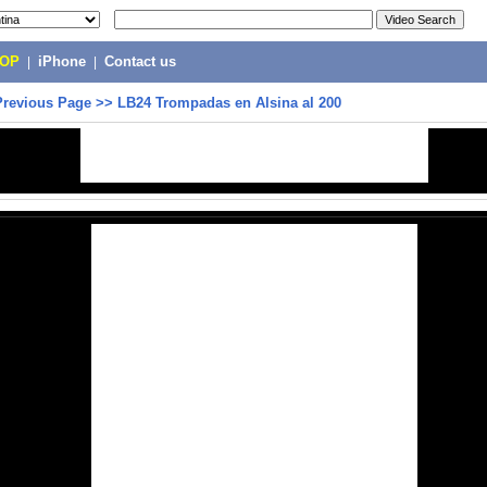
POP
|
iPhone
|
Contact us
Previous Page
>>
LB24 Trompadas en Alsina al 200