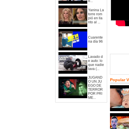
o...
Yanina La
torre rom
pió en lla
nto al ...
Cuarente
na día 96
Lavado d
e auto: lo
que nadie
lava (...
JUGAND
Popular 
O UN JU
EGO DE
TERROR
POR PRI
ME...