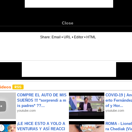
Close
6
Share:
Email
•
URL
•
Editor
•
HTML
Videos
COMPRE EL AUTO DE MIS
COVID-19 | An
SUEÑOS !!! *sorprendi a m
erto Fernández
is padres* ??...
of y Hor...
youtube.com
youtube.com
¡LE HICE ESTO A YOLO A
ROMA - Lionel
VENTURAS Y ASÍ REACCI
ra Chediak (Vi