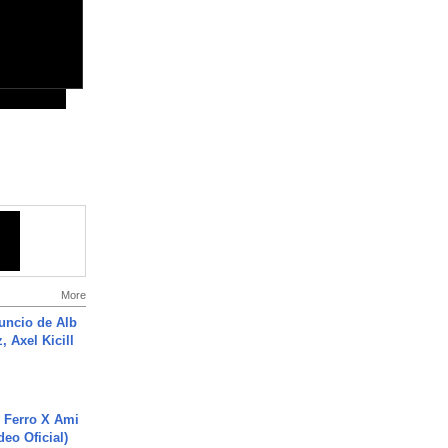
More
uncio de Alb
, Axel Kicill
 Ferro X Ami
deo Oficial)