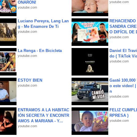
ONARON!
youtube.com
youtube.com
Luciano Pereyra, Lang Lan
REHACIENDO 
g - Me Enamore De Ti
SANDRA CIRE
youtube.com
O DIFÍCIL DE 
youtube.com
La Renga - En Bicicleta
Daniel El Trav
youtube.com
do ( TikTok Vid
youtube.com
ESTOY BIEN
Gasté 100,000
youtube.com
o este video! 
n
youtube.com
ENTRAMOS A LA HABITAC
FELIZ CUMPL
IÓN SECRETA Y ENCONTR
RPRESA )
AMOS A MARIANA - Y...
youtube.com
youtube.com