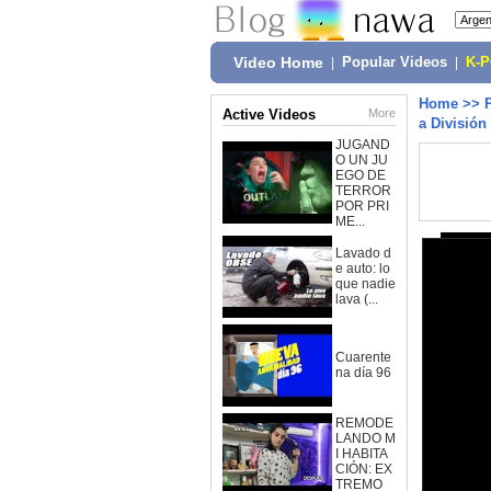
Video Home
|
Popular Videos
|
K-
Home
>>
Active Videos
More
a División
JUGAND
O UN JU
EGO DE
TERROR
POR PRI
ME...
Lavado d
e auto: lo
que nadie
lava (...
Cuarente
na día 96
REMODE
LANDO M
I HABITA
CIÓN: EX
TREMO