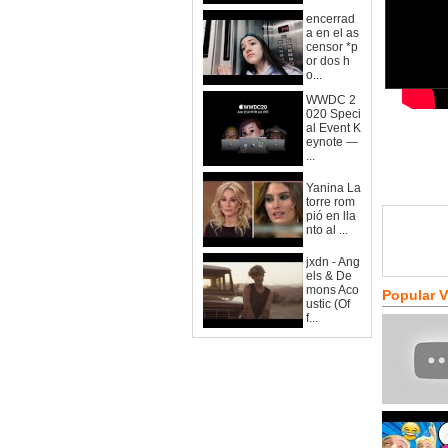
encerrad
a en el as
censor *p
or dos h
o...
WWDC 2
020 Speci
al Event K
eynote —
...
Yanina La
torre rom
pió en lla
nto al ...
jxdn - Ang
els & De
mons Aco
Popular 
ustic (Of
f...