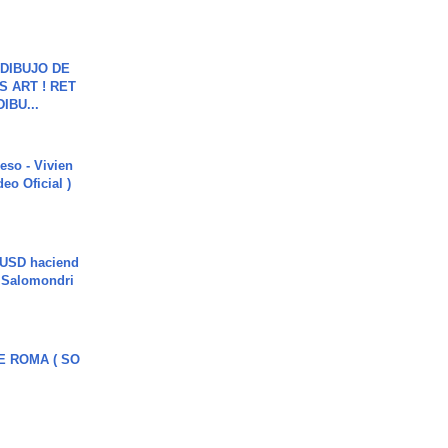
DIBUJO DE
S ART ! RET
DIBU...
ieso - Vivien
eo Oficial )
 USD haciend
| Salomondri
E ROMA ( SO