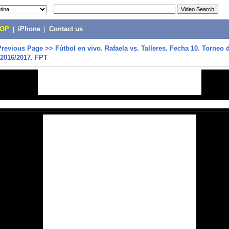
POP
|
iPhone
|
Contact us
Previous Page
>>
Fútbol en vivo. Rafaela vs. Talleres. Fecha 10. Torneo 
 2016/2017. FPT