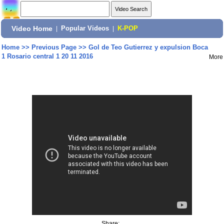
Video Home
|
Popular Videos
|
K-POP
Home
>>
Previous Page
>>
Gol de Teo Gutierrez y expulsion Boca
1 Rosario central 1 20 11 2016
More
Share: