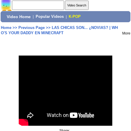
Video Home
|
Popular Videos
|
K-POP
Home
>>
Previous Page
>>
LAS CHICAS SON... ¿NOVIAS? | WH
O'S YOUR DADDY EN MINECRAFT
More
Share: