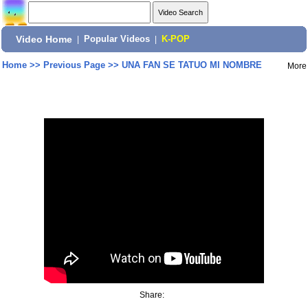
Video Home
|
Popular Videos
|
K-POP
Home
>>
Previous Page
>>
UNA FAN SE TATUO MI NOMBRE
More
Share: