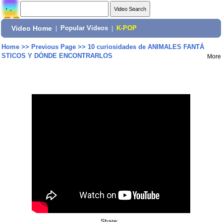
Video Home
|
Popular Videos
|
K-POP
Home
>>
Previous Page
>>
10 curiosidades de ANIMALES FANTÁ
STICOS Y DÓNDE ENCONTRARLOS
More
Share: