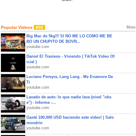
Popular Videos
More
Big Mac de 5kg!!! SI NO ME LO COMO ME BE
BO UN CHUPITO DE BOVR...
youtube.com
Daniel El Travieso - Viviendo ( TikTok Video Of
icial )
youtube.com
Luciano Pereyra, Lang Lang - Me Enamore De
Ti
youtube.com
Lavado de auto: lo que nadie lava (nivel "obs
e") - Informe -...
youtube.com
Gasté 100,000 USD haciendo este video! | Salo
mondrin
youtube.com