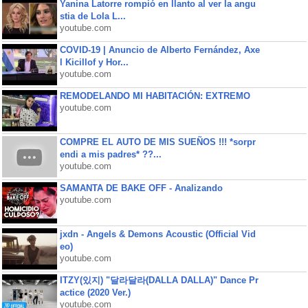
Yanina Latorre rompió en llanto al ver la angu
stia de Lola L...
youtube.com
COVID-19 | Anuncio de Alberto Fernández, Axe
l Kicillof y Hor...
youtube.com
REMODELANDO MI HABITACIÓN: EXTREMO
youtube.com
COMPRE EL AUTO DE MIS SUEÑOS !!! *sorpr
endi a mis padres* ??...
youtube.com
SAMANTA DE BAKE OFF - Analizando
youtube.com
jxdn - Angels & Demons Acoustic (Official Vid
eo)
youtube.com
ITZY(있지) "달라달라(DALLA DALLA)" Dance Pr
actice (2020 Ver.)
youtube.com