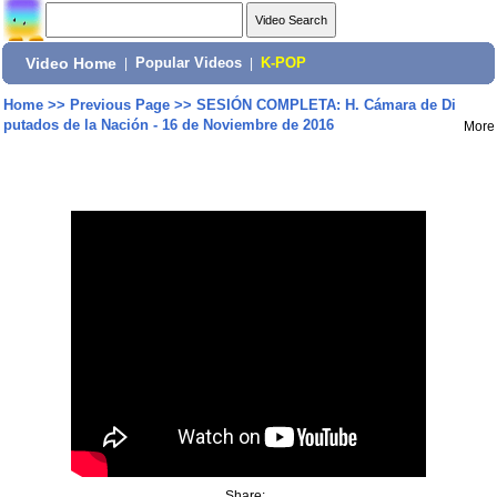
Video Home
|
Popular Videos
|
K-POP
Home
>>
Previous Page
>>
SESIÓN COMPLETA: H. Cámara de Di
putados de la Nación - 16 de Noviembre de 2016
More
Share: