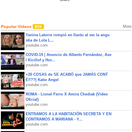
Popular Videos
More
Yanina Latorre rompió en llanto al ver la angu
stia de Lola L...
youtube.com
COVID-19 | Anuncio de Alberto Fernández, Axe
l Kicillof y Hor...
youtube.com
+20 COSAS de SE ACABÓ que JAMÁS CONT
É!!??| Katie Angel
youtube.com
ROMA - Lionel Ferro X Amira Chediak (Video
Oficial)
youtube.com
ENTRAMOS A LA HABITACIÓN SECRETA Y EN
CONTRAMOS A MARIANA - Y...
youtube.com