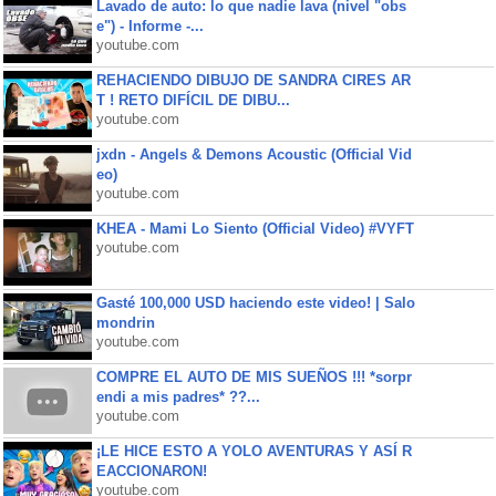
Lavado de auto: lo que nadie lava (nivel "obs
e") - Informe -...
youtube.com
REHACIENDO DIBUJO DE SANDRA CIRES AR
T ! RETO DIFÍCIL DE DIBU...
youtube.com
jxdn - Angels & Demons Acoustic (Official Vid
eo)
youtube.com
KHEA - Mami Lo Siento (Official Video) #VYFT
youtube.com
Gasté 100,000 USD haciendo este video! | Salo
mondrin
youtube.com
COMPRE EL AUTO DE MIS SUEÑOS !!! *sorpr
endi a mis padres* ??...
youtube.com
¡LE HICE ESTO A YOLO AVENTURAS Y ASÍ R
EACCIONARON!
youtube.com