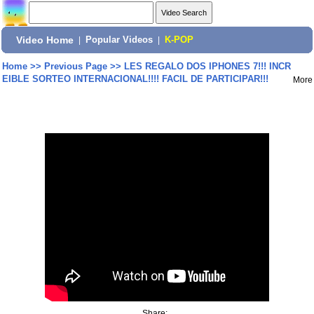
Video Home
|
Popular Videos
|
K-POP
Home
>>
Previous Page
>>
LES REGALO DOS IPHONES 7!!! INCR
EIBLE SORTEO INTERNACIONAL!!!! FACIL DE PARTICIPAR!!!
More
Share: