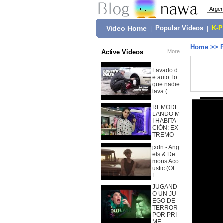
Video Home
|
Popular Videos
|
K-
Home
>>
Active Videos
More
Lavado d
e auto: lo
que nadie
lava (...
REMODE
LANDO M
I HABITA
CIÓN: EX
TREMO
jxdn - Ang
els & De
mons Aco
ustic (Of
f...
JUGAND
O UN JU
EGO DE
TERROR
POR PRI
ME...