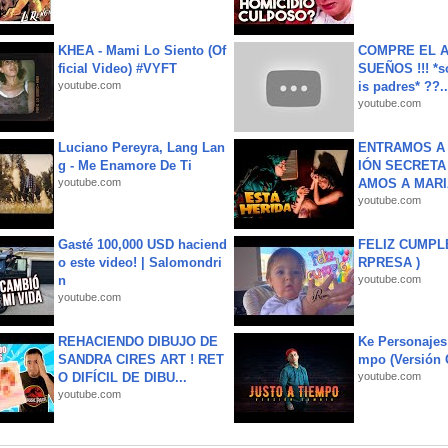
KHEA - Mami Lo Siento (Of
COMPRE EL A
ficial Video) #VYFT
SUEÑOS !!! *s
youtube.com
is padres* ??..
youtube.com
Luciano Pereyra, Lang Lan
ENTRAMOS A 
g - Me Enamore De Ti
IÓN SECRETA
youtube.com
AMOS A MARIA
youtube.com
Gasté 100,000 USD haciend
FELIZ CUMPL
o este video! | Salomondri
RPRESA )
n
youtube.com
youtube.com
REHACIENDO DIBUJO DE
Ke Personajes 
SANDRA CIRES ART ! RET
mpo (Versión
O DIFÍCIL DE DIBU...
youtube.com
youtube.com