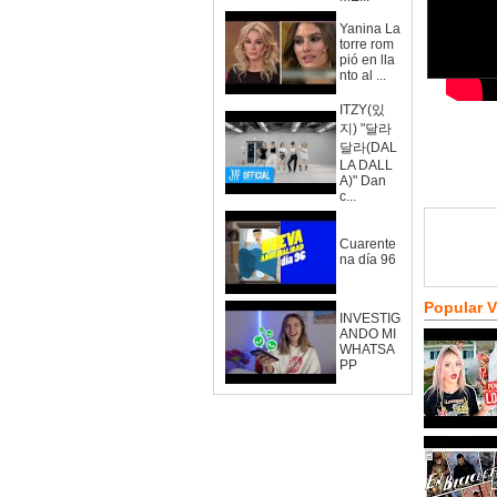
Yanina La
torre rom
pió en lla
nto al ...
ITZY(있
지) "달라
달라(DAL
LA DALL
A)" Dan
c...
Cuarente
na día 96
Popular 
INVESTIG
ANDO MI
WHATSA
PP