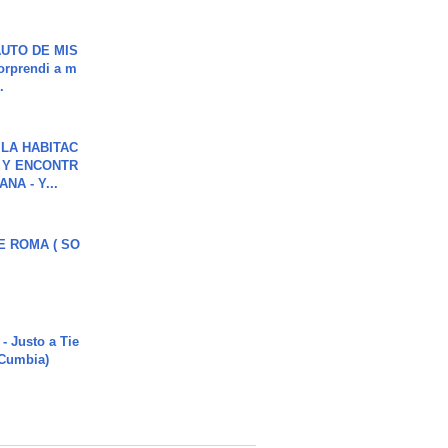
UTO DE MIS
orprendi a m
.
LA HABITAC
 Y ENCONTR
NA - Y...
E ROMA ( SO
- Justo a Tie
 Cumbia)