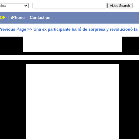
POP
|
iPhone
|
Contact us
Previous Page
>>
Una ex participante bailó de sorpresa y revolucionó la 