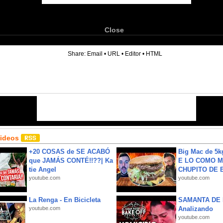
Close
6
Share:
Email
•
URL
•
Editor
•
HTML
Videos
+20 COSAS de SE ACABÓ
Big Mac de 5k
que JAMÁS CONTÉ!!??| Ka
E LO COMO M
tie Angel
CHUPITO DE B
youtube.com
youtube.com
La Renga - En Bicicleta
SAMANTA DE 
youtube.com
Analizando
youtube.com