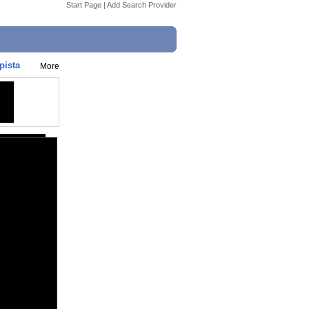
Start Page
|
Add Search Provider
pista
More