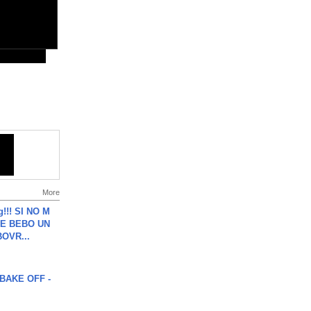
More
g!!! SI NO M
E BEBO UN
OVR...
BAKE OFF -