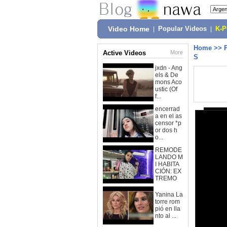
Video Home
|
Popular Videos
|
K-
Home
>>
Active Videos
More
S
jxdn - Ang
els & De
mons Aco
ustic (Of
f...
encerrad
a en el as
censor *p
or dos h
o...
REMODE
LANDO M
I HABITA
CIÓN: EX
TREMO
Yanina La
torre rom
pió en lla
nto al ...