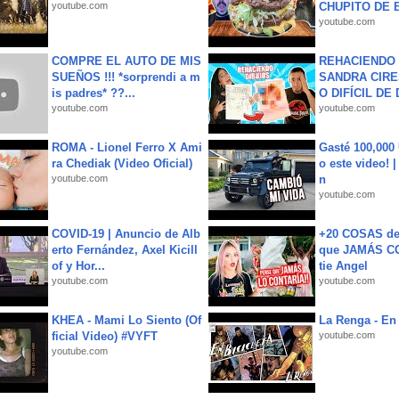
youtube.com
CHUPITO DE B
youtube.com
COMPRE EL AUTO DE MIS
REHACIENDO 
SUEÑOS !!! *sorprendi a m
SANDRA CIRE
is padres* ??...
O DIFÍCIL DE 
youtube.com
youtube.com
ROMA - Lionel Ferro X Ami
Gasté 100,000
ra Chediak (Video Oficial)
o este video! 
youtube.com
n
youtube.com
COVID-19 | Anuncio de Alb
+20 COSAS d
erto Fernández, Axel Kicill
que JAMÁS CO
of y Hor...
tie Angel
youtube.com
youtube.com
KHEA - Mami Lo Siento (Of
La Renga - En 
ficial Video) #VYFT
youtube.com
youtube.com