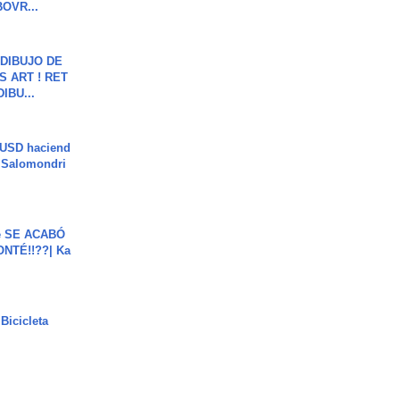
OVR...
DIBUJO DE
S ART ! RET
DIBU...
 USD haciend
| Salomondri
e SE ACABÓ
NTÉ!!??| Ka
Bicicleta