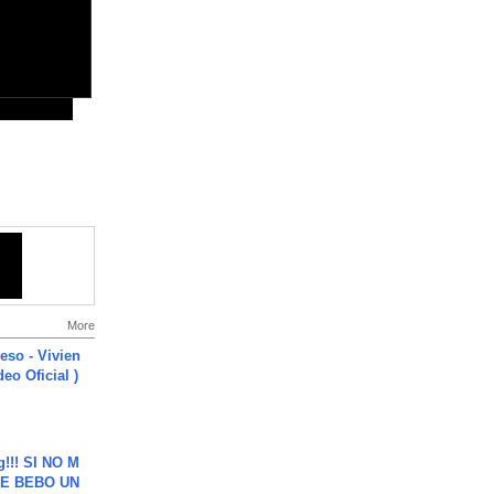
More
ieso - Vivien
eo Oficial )
g!!! SI NO M
E BEBO UN