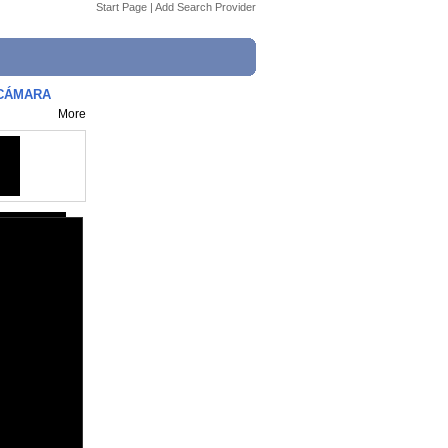
Start Page
|
Add Search Provider
 CÁMARA
More