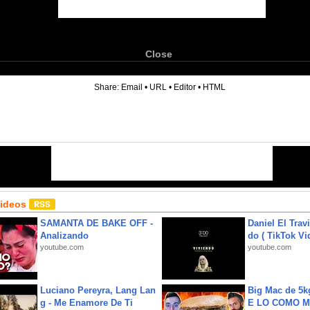
Close
6
Share:
Email
•
URL
•
Editor
•
HTML
Videos
SAMANTA DE BAKE OFF -
Daniel El Trav
Analizando
do ( TikTok Vid
youtube.com
youtube.com
Luciano Pereyra, Lang Lan
Big Mac de 5k
g - Me Enamore De Ti
E LO COMO M