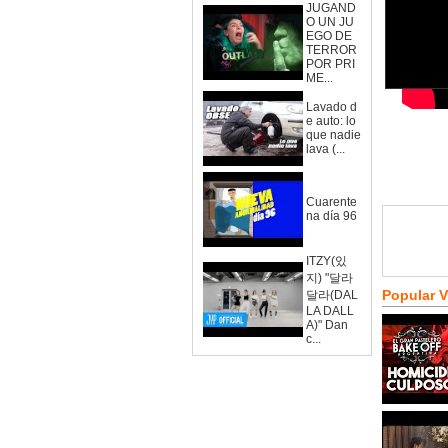
JUGAND
O UN JU
EGO DE
TERROR
POR PRI
ME...
Lavado d
e auto: lo
que nadie
lava (...
Cuarente
na día 96
ITZY(있
지) "달라
Popular 
달라(DAL
LA DALL
A)" Dan
c...