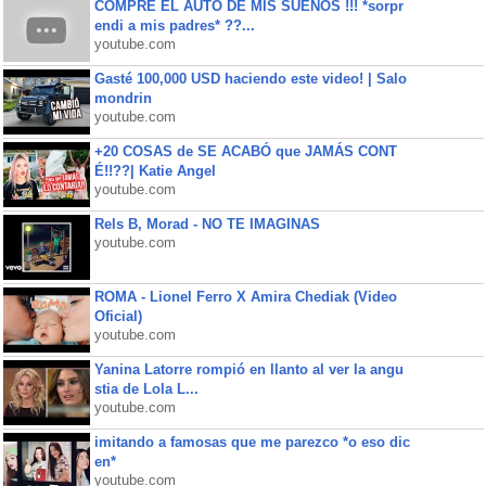
COMPRE EL AUTO DE MIS SUEÑOS !!! *sorpr
endi a mis padres* ??...
youtube.com
Gasté 100,000 USD haciendo este video! | Salo
mondrin
youtube.com
+20 COSAS de SE ACABÓ que JAMÁS CONT
É!!??| Katie Angel
youtube.com
Rels B, Morad - NO TE IMAGINAS
youtube.com
ROMA - Lionel Ferro X Amira Chediak (Video
Oficial)
youtube.com
Yanina Latorre rompió en llanto al ver la angu
stia de Lola L...
youtube.com
imitando a famosas que me parezco *o eso dic
en*
youtube.com