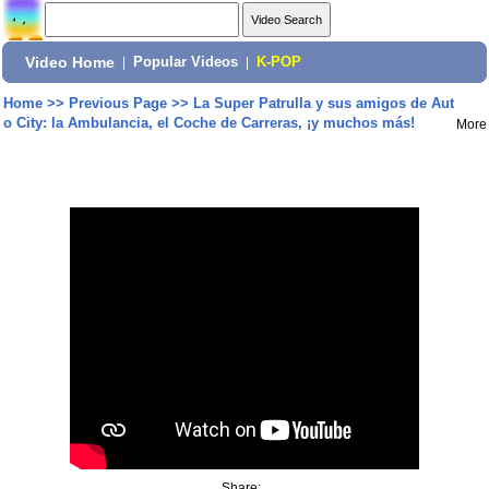
Video Home
|
Popular Videos
|
K-POP
Home
>>
Previous Page
>>
La Super Patrulla y sus amigos de Aut
o City: la Ambulancia, el Coche de Carreras, ¡y muchos más!
More
Share: