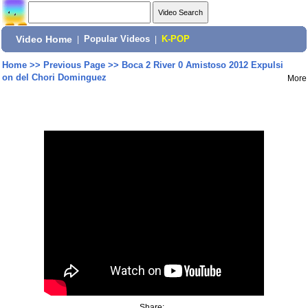
Video Home
|
Popular Videos
|
K-POP
Home
>>
Previous Page
>>
Boca 2 River 0 Amistoso 2012 Expulsi
on del Chori Dominguez
More
Share: