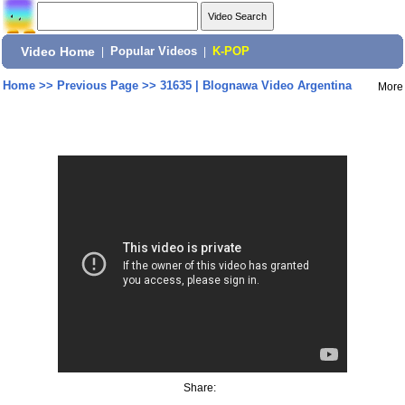
Video Home
|
Popular Videos
|
K-POP
Home
>>
Previous Page
>>
31635 | Blognawa Video Argentina
More
Share: