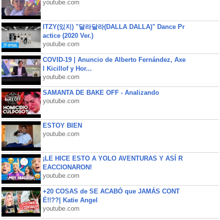
youtube.com
ITZY(있지) "달라달라(DALLA DALLA)" Dance Pr
actice (2020 Ver.)
youtube.com
COVID-19 | Anuncio de Alberto Fernández, Axe
l Kicillof y Hor...
youtube.com
SAMANTA DE BAKE OFF - Analizando
youtube.com
ESTOY BIEN
youtube.com
¡LE HICE ESTO A YOLO AVENTURAS Y ASÍ R
EACCIONARON!
youtube.com
+20 COSAS de SE ACABÓ que JAMÁS CONT
É!!??| Katie Angel
youtube.com