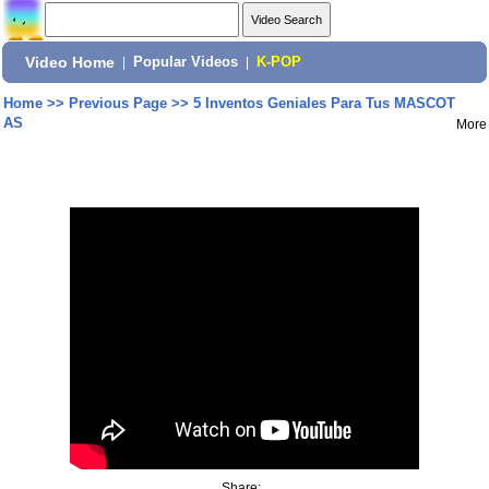
Video Home
|
Popular Videos
|
K-POP
Home
>>
Previous Page
>>
5 Inventos Geniales Para Tus MASCOT
AS
More
Share: