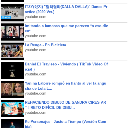
ITZY(있지) "달라달라(DALLA DALLA)" Dance Pr
actice (2020 Ver.)
youtube.com
imitando a famosas que me parezco *o eso dic
en*
youtube.com
La Renga - En Bicicleta
youtube.com
Daniel El Travieso - Viviendo ( TikTok Video Of
icial )
youtube.com
Yanina Latorre rompió en llanto al ver la angu
stia de Lola L...
youtube.com
REHACIENDO DIBUJO DE SANDRA CIRES AR
T ! RETO DIFÍCIL DE DIBU...
youtube.com
Ke Personajes - Justo a Tiempo (Versión Cum
bia)