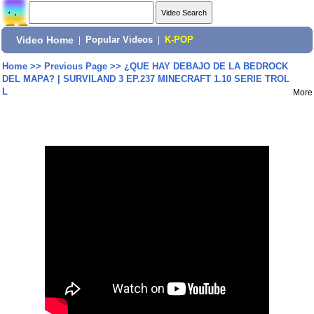
Video Home
|
Popular Videos
|
K-POP
Home
>>
Previous Page
>>
¿QUE HAY DEBAJO DE LA BEDROCK
DEL MAPA? | SURVILAND 3 EP.237 MINECRAFT 1.10 SERIE TROL
L
More