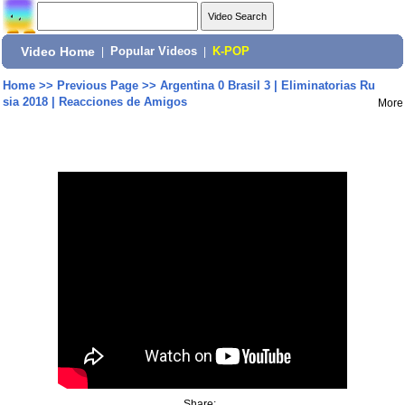
Video Home
|
Popular Videos
|
K-POP
Home
>>
Previous Page
>>
Argentina 0 Brasil 3 | Eliminatorias Ru
sia 2018 | Reacciones de Amigos
More
Share: