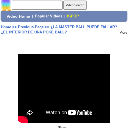
Video Home
|
Popular Videos
|
K-POP
Home
>>
Previous Page
>>
¿LA MASTER BALL PUEDE FALLAR?
¿EL INTERIOR DE UNA POKE BALL?
More
Share: