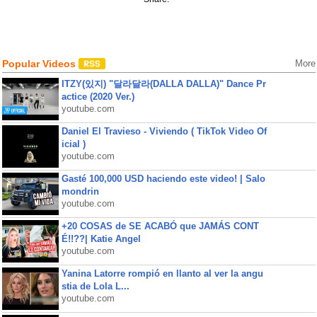
Popular Videos
More
ITZY(있지) "달라달라(DALLA DALLA)" Dance Pr
actice (2020 Ver.)
youtube.com
Daniel El Travieso - Viviendo ( TikTok Video Of
icial )
youtube.com
Gasté 100,000 USD haciendo este video! | Salo
mondrin
youtube.com
+20 COSAS de SE ACABÓ que JAMÁS CONT
É!!??| Katie Angel
youtube.com
Yanina Latorre rompió en llanto al ver la angu
stia de Lola L...
youtube.com