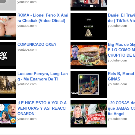
youtube.com
ROMA - Lionel Ferro X Ami
Daniel El Trav
ra Chediak (Video Oficial)
do ( TikTok Vid
youtube.com
youtube.com
COMUNICADO OXEY
Big Mac de 5k
youtube.com
E LO COMO M
CHUPITO DE B
youtube.com
Luciano Pereyra, Lang Lan
Rels B, Morad
g - Me Enamore De Ti
GINAS
youtube.com
youtube.com
¡LE HICE ESTO A YOLO A
+20 COSAS d
VENTURAS Y ASÍ REACCI
que JAMÁS CO
ONARON!
tie Angel
youtube.com
youtube.com