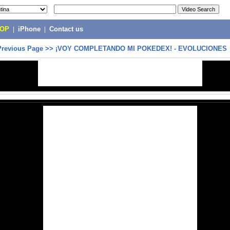
POP
|
iPhone
|
Contact us
Previous Page
>>
¡VOY COMPLETANDO MI POKEDEX! - EVOLUCIONES