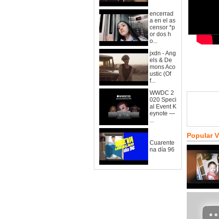
encerrad
a en el as
censor *p
or dos h
o...
jxdn - Ang
els & De
mons Aco
ustic (Of
f...
WWDC 2
020 Speci
al Event K
eynote —
...
Popular 
Cuarente
na día 96