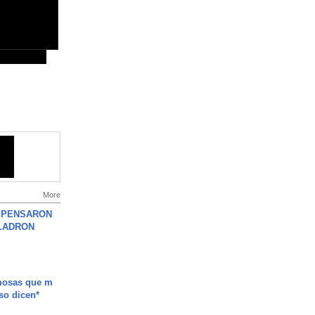
More
S PENSARON
LADRON
mosas que m
so dicen*