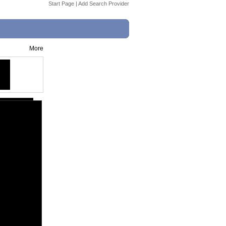
Start Page
|
Add Search Provider
More