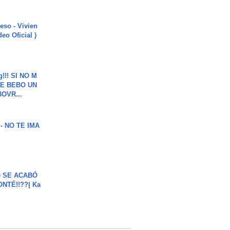
ieso - Vivien
eo Oficial )
g!!! SI NO M
E BEBO UN
OVR...
 - NO TE IMA
e SE ACABÓ
NTÉ!!??| Ka