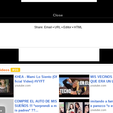
Close
6
Share:
Email
•
URL
•
Editor
•
HTML
Videos
KHEA - Mami Lo Siento (Of
MIS VECINO
ficial Video) #VYFT
QUE ERA UN 
youtube.com
youtube.com
COMPRE EL AUTO DE MIS
imitando a fa
SUEÑOS !!! *sorprendi a m
e parezco *o e
is padres* ??...
youtube.com