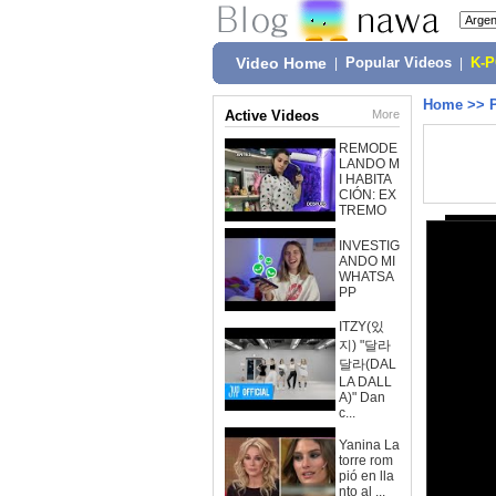
Video Home
|
Popular Videos
|
K-
Home
>>
Active Videos
More
REMODE
LANDO M
I HABITA
CIÓN: EX
TREMO
INVESTIG
ANDO MI
WHATSA
PP
ITZY(있
지) "달라
달라(DAL
LA DALL
A)" Dan
c...
Yanina La
torre rom
pió en lla
nto al ...