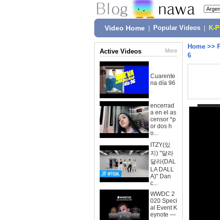
Video Home
|
Popular Videos
|
K-
Home
>>
Active Videos
More
6
Cuarente
na día 96
encerrad
a en el as
censor *p
or dos h
o...
ITZY(있
지) "달라
달라(DAL
LA DALL
A)" Dan
c...
WWDC 2
020 Speci
al Event K
eynote —