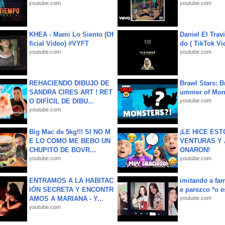
youtube.com
youtube.com
KHEA - Mami Lo Siento (Of
Daniel El Trav
ficial Video) #VYFT
do ( TikTok Vid
youtube.com
youtube.com
REHACIENDO DIBUJO DE
Brawl Stars: B
SANDRA CIRES ART ! RET
ummer of Mon
O DIFÍCIL DE DIBU...
youtube.com
youtube.com
Big Mac de 5kg!!! SI NO M
¡LE HICE EST
E LO COMO ME BEBO UN
VENTURAS Y 
CHUPITO DE BOVR...
ONARON!
youtube.com
youtube.com
ENTRAMOS A LA HABITAC
imitando a fa
IÓN SECRETA Y ENCONTR
e parezco *o e
AMOS A MARIANA - Y...
youtube.com
youtube.com