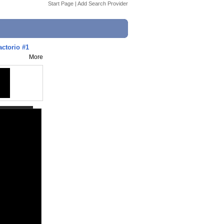
Start Page
|
Add Search Provider
actorio #1
More