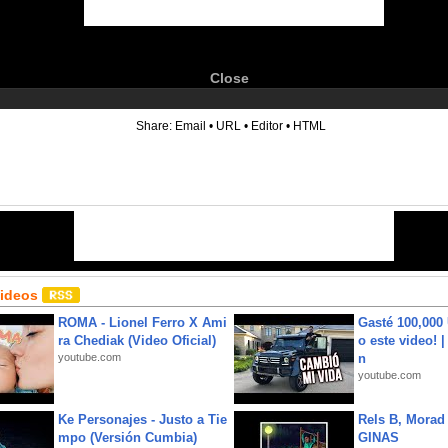
Close
6
Share:
Email
•
URL
•
Editor
•
HTML
Videos
ROMA - Lionel Ferro X Ami
Gasté 100,000
ra Chediak (Video Oficial)
o este video! 
youtube.com
n
youtube.com
Ke Personajes - Justo a Tie
Rels B, Morad
mpo (Versión Cumbia)
GINAS