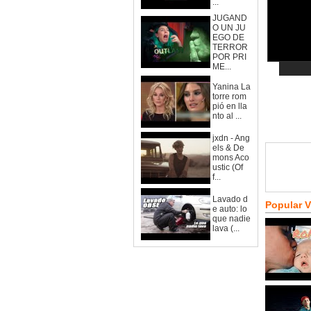
...
JUGAND
O UN JU
EGO DE
TERROR
POR PRI
ME...
Yanina La
torre rom
pió en lla
nto al ...
jxdn - Ang
els & De
mons Aco
ustic (Of
f...
Lavado d
Popular 
e auto: lo
que nadie
lava (...