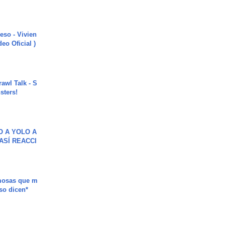
ieso - Vivien
eo Oficial )
rawl Talk - S
sters!
O A YOLO A
ASÍ REACCI
mosas que m
so dicen*