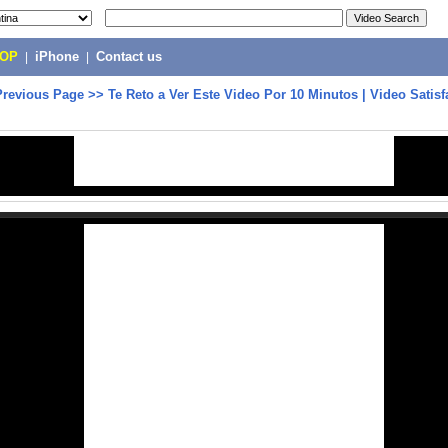
POP
|
iPhone
|
Contact us
Previous Page
>>
Te Reto a Ver Este Video Por 10 Minutos | Video Satisf