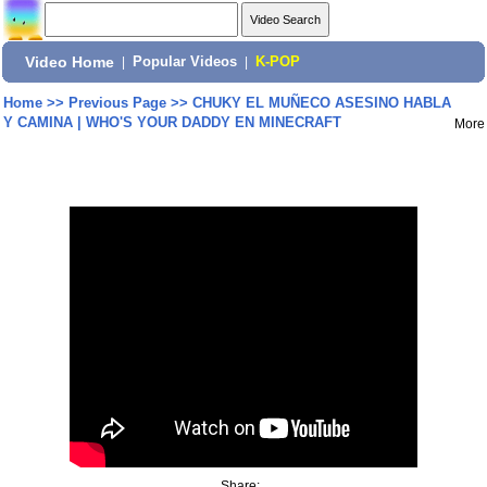
Video Home
|
Popular Videos
|
K-POP
Home
>>
Previous Page
>>
CHUKY EL MUÑECO ASESINO HABLA
Y CAMINA | WHO'S YOUR DADDY EN MINECRAFT
More
Share: