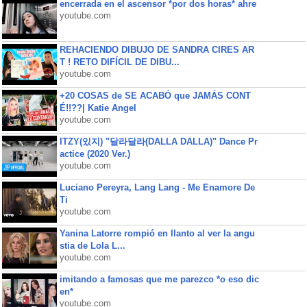
encerrada en el ascensor *por dos horas* ahre
youtube.com
REHACIENDO DIBUJO DE SANDRA CIRES AR
T ! RETO DIFÍCIL DE DIBU...
youtube.com
+20 COSAS de SE ACABÓ que JAMÁS CONT
É!!??| Katie Angel
youtube.com
ITZY(있지) "달라달라(DALLA DALLA)" Dance Pr
actice (2020 Ver.)
youtube.com
Luciano Pereyra, Lang Lang - Me Enamore De
Ti
youtube.com
Yanina Latorre rompió en llanto al ver la angu
stia de Lola L...
youtube.com
imitando a famosas que me parezco *o eso dic
en*
youtube.com