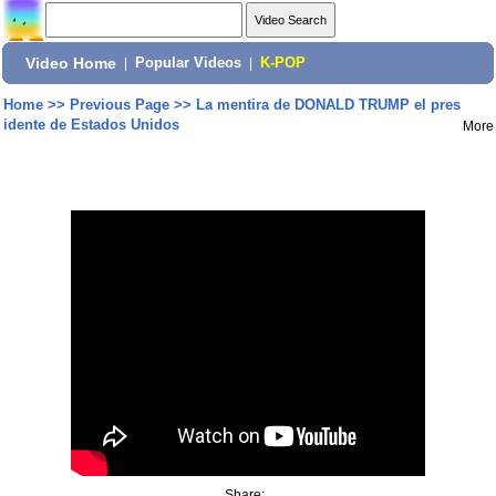
Video Home
|
Popular Videos
|
K-POP
Home
>>
Previous Page
>>
La mentira de DONALD TRUMP el pres
idente de Estados Unidos
More
Share: