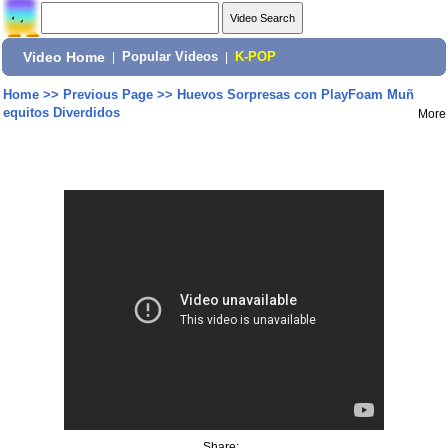
Video Home
|
Popular Videos
|
K-POP
Home
>>
Previous Page
>>
Huevos Sorpresas con PlayFoam Muñ
equitos Diverdidos
More
Share: