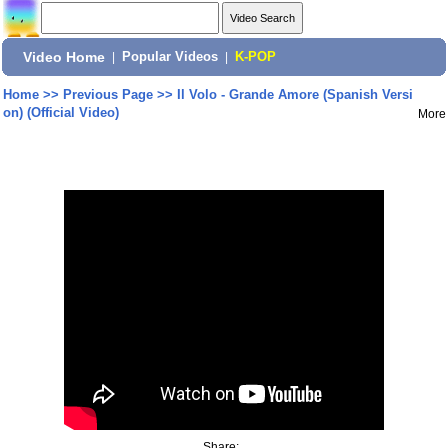
Video Home
|
Popular Videos
|
K-POP
Home
>>
Previous Page
>>
Il Volo - Grande Amore (Spanish Versi
on) (Official Video)
More
Share: