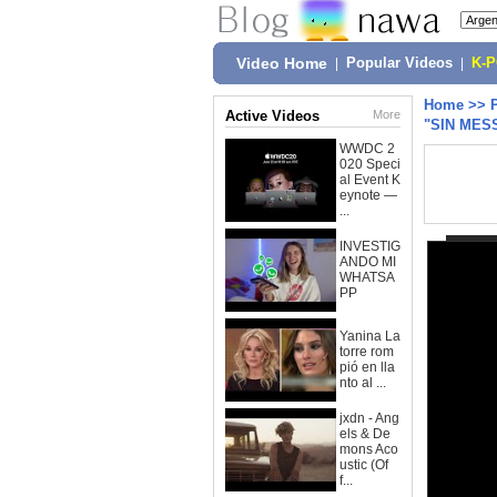
Video Home
|
Popular Videos
|
K-
Home
>>
Active Videos
More
"SIN MES
WWDC 2
020 Speci
al Event K
eynote —
...
INVESTIG
ANDO MI
WHATSA
PP
Yanina La
torre rom
pió en lla
nto al ...
jxdn - Ang
els & De
mons Aco
ustic (Of
f...