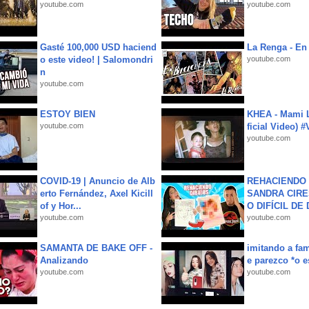
youtube.com
youtube.com
Gasté 100,000 USD haciend
La Renga - En 
o este video! | Salomondri
youtube.com
n
youtube.com
ESTOY BIEN
KHEA - Mami L
youtube.com
ficial Video) 
youtube.com
COVID-19 | Anuncio de Alb
REHACIENDO 
erto Fernández, Axel Kicill
SANDRA CIRE
of y Hor...
O DIFÍCIL DE 
youtube.com
youtube.com
SAMANTA DE BAKE OFF -
imitando a fa
Analizando
e parezco *o e
youtube.com
youtube.com