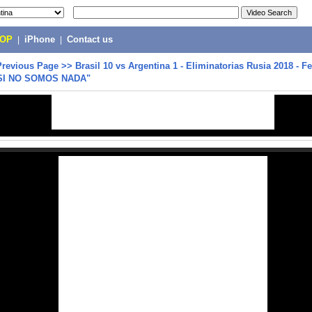
POP
|
iPhone
|
Contact us
Previous Page
>>
Brasil 10 vs Argentina 1 - Eliminatorias Rusia 2018 - Fe
SI NO SOMOS NADA"