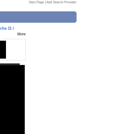
Start Page
|
Add Search Provider
cha 11 /
More