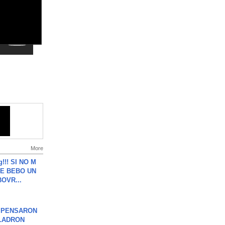
More
g!!! SI NO M
E BEBO UN
OVR...
S PENSARON
LADRON