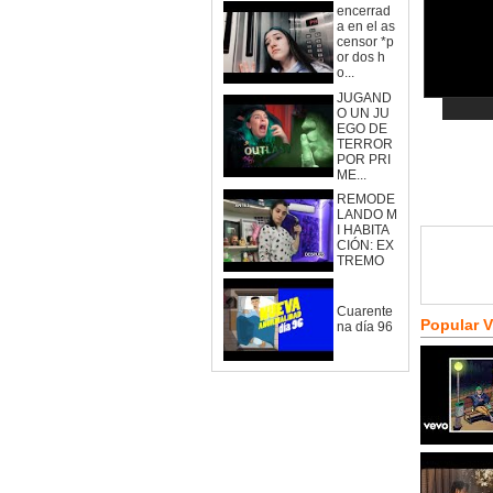
encerrad
a en el as
censor *p
or dos h
o...
JUGAND
O UN JU
EGO DE
TERROR
POR PRI
ME...
REMODE
LANDO M
I HABITA
CIÓN: EX
TREMO
Cuarente
Popular 
na día 96