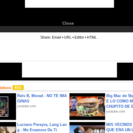
Close
6
Share:
Email
•
URL
•
Editor
•
HTML
Videos
Rels B, Morad - NO TE IMA
Big Mac de 5k
GINAS
E LO COMO M
youtube.com
CHUPITO DE B
youtube.com
Luciano Pereyra, Lang Lan
MIS VECINO
g - Me Enamore De Ti
QUE ERA UN 