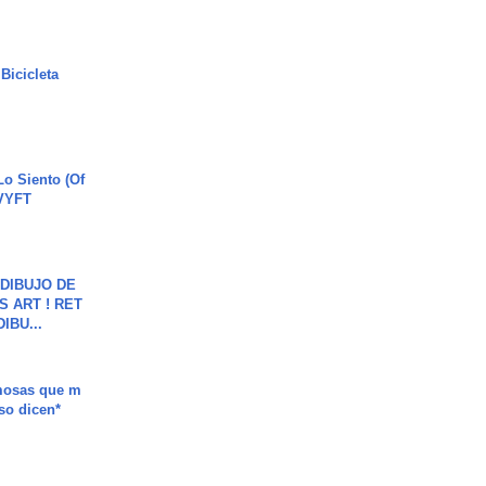
Bicicleta
o Siento (Of
#VYFT
DIBUJO DE
S ART ! RET
DIBU...
mosas que m
so dicen*