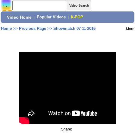
Video Home
|
Popular Videos
|
K-POP
Home
>>
Previous Page
>>
Showmatch 07-11-2016
More
Share: