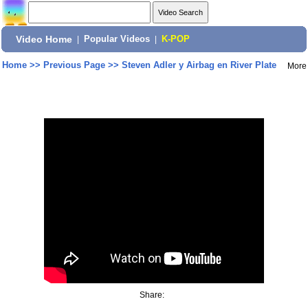
Video Home
|
Popular Videos
|
K-POP
Home
>>
Previous Page
>>
Steven Adler y Airbag en River Plate
More
Share: