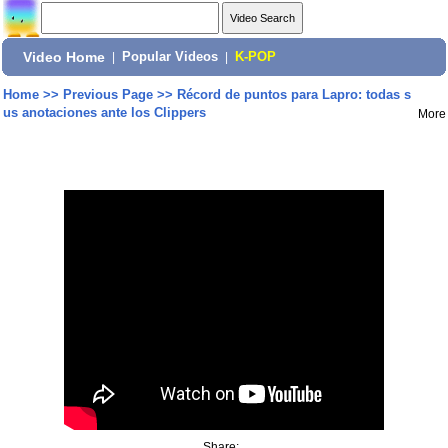
Video Home
|
Popular Videos
|
K-POP
Home
>>
Previous Page
>>
Récord de puntos para Lapro: todas s
us anotaciones ante los Clippers
More
Share: