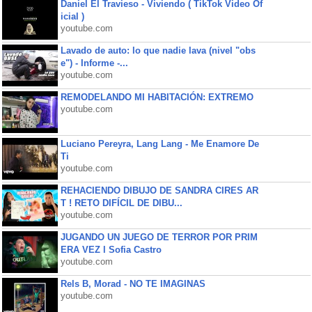
Daniel El Travieso - Viviendo ( TikTok Video Of
icial )
youtube.com
Lavado de auto: lo que nadie lava (nivel "obs
e") - Informe -...
youtube.com
REMODELANDO MI HABITACIÓN: EXTREMO
youtube.com
Luciano Pereyra, Lang Lang - Me Enamore De
Ti
youtube.com
REHACIENDO DIBUJO DE SANDRA CIRES AR
T ! RETO DIFÍCIL DE DIBU...
youtube.com
JUGANDO UN JUEGO DE TERROR POR PRIM
ERA VEZ l Sofia Castro
youtube.com
Rels B, Morad - NO TE IMAGINAS
youtube.com