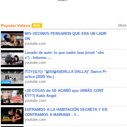
Popular Videos
More
MIS VECINOS PENSARON QUE ERA UN LADR
ON
youtube.com
Lavado de auto: lo que nadie lava (nivel "obs
e") - Informe -...
youtube.com
ITZY(있지) "달라달라(DALLA DALLA)" Dance Pr
actice (2020 Ver.)
youtube.com
+20 COSAS de SE ACABÓ que JAMÁS CONT
É!!??| Katie Angel
youtube.com
ENTRAMOS A LA HABITACIÓN SECRETA Y EN
CONTRAMOS A MARIANA - Y...
youtube.com