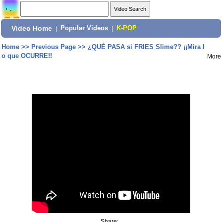
Video Home
|
Popular Videos
|
K-POP
Home
>>
Previous Page
>>
¿QUÉ PASA si FRIES Slime?? ¡¡Mira l
o que OCURRE!!
More
Share: