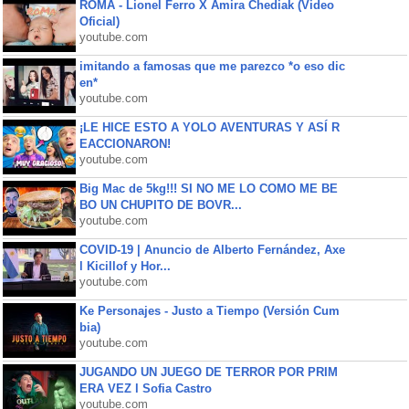
ROMA - Lionel Ferro X Amira Chediak (Video
Oficial)
youtube.com
imitando a famosas que me parezco *o eso dic
en*
youtube.com
¡LE HICE ESTO A YOLO AVENTURAS Y ASÍ R
EACCIONARON!
youtube.com
Big Mac de 5kg!!! SI NO ME LO COMO ME BE
BO UN CHUPITO DE BOVR...
youtube.com
COVID-19 | Anuncio de Alberto Fernández, Axe
l Kicillof y Hor...
youtube.com
Ke Personajes - Justo a Tiempo (Versión Cum
bia)
youtube.com
JUGANDO UN JUEGO DE TERROR POR PRIM
ERA VEZ l Sofia Castro
youtube.com