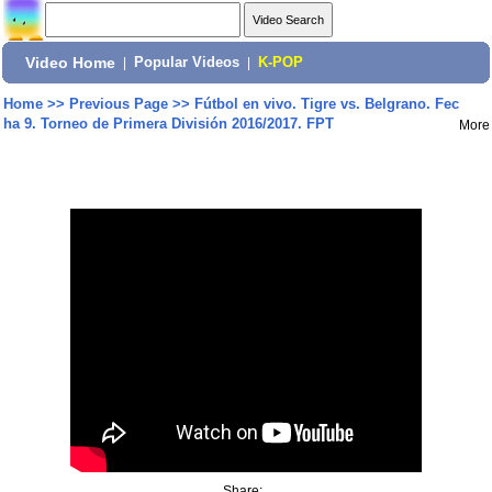
Video Home
|
Popular Videos
|
K-POP
Home
>>
Previous Page
>>
Fútbol en vivo. Tigre vs. Belgrano. Fec
ha 9. Torneo de Primera División 2016/2017. FPT
More
Share: