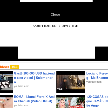
Close
6
Share:
Email
•
URL
•
Editor
•
HTML
Videos
Gasté 100,000 USD haciend
Luciano Perey
o este video! | Salomondri
g - Me Enamor
n
youtube.com
youtube.com
ROMA - Lionel Ferro X Ami
+20 COSAS d
ra Chediak (Video Oficial)
que JAMÁS CO
youtube.com
tie Angel