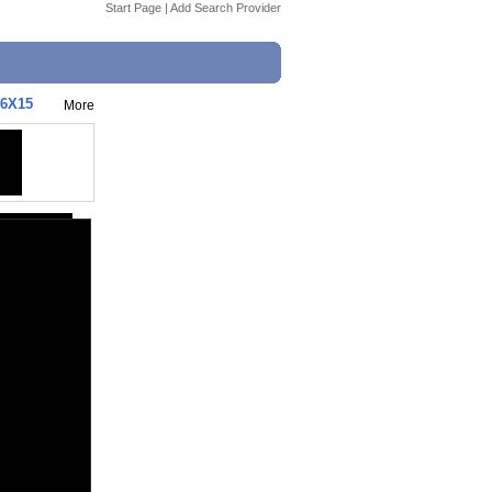
Start Page
|
Add Search Provider
06X15
More