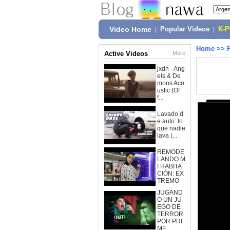
Video Home
|
Popular Videos
|
K-
Home
>>
Active Videos
More
jxdn - Ang
els & De
mons Aco
ustic (Of
f...
Lavado d
e auto: lo
que nadie
lava (...
REMODE
LANDO M
I HABITA
CIÓN: EX
TREMO
JUGAND
O UN JU
EGO DE
TERROR
POR PRI
ME...