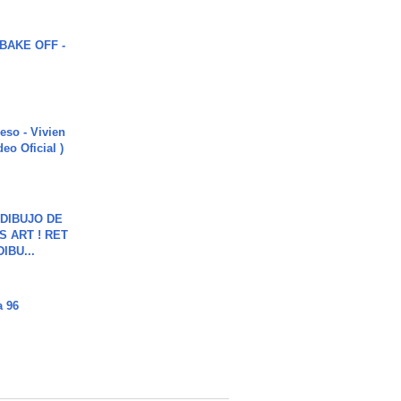
BAKE OFF -
ieso - Vivien
eo Oficial )
DIBUJO DE
S ART ! RET
DIBU...
a 96