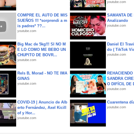
youtube.com
COMPRE EL AUTO DE MIS
SAMANTA DE 
SUEÑOS !!! *sorprendi a m
Analizando
is padres* ??...
youtube.com
youtube.com
Big Mac de 5kg!!! SI NO M
Daniel El Trav
E LO COMO ME BEBO UN
do ( TikTok Vid
CHUPITO DE BOVR...
youtube.com
youtube.com
Rels B, Morad - NO TE IMA
REHACIENDO 
GINAS
SANDRA CIRE
youtube.com
O DIFÍCIL DE 
youtube.com
COVID-19 | Anuncio de Alb
Cuarentena dí
erto Fernández, Axel Kicill
youtube.com
of y Hor...
youtube.com