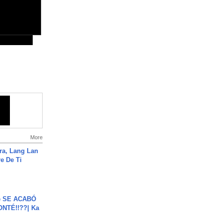
More
ra, Lang Lan
e De Ti
e SE ACABÓ
NTÉ!!??| Ka