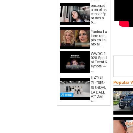
encerrad
a en el as
censor *p
or dos h
o...
Yanina La
torre rom
pió en lla
nto al ...
WWDC 2
020 Speci
al Event K
eynote —
...
ITZY(있
Popular 
지) "달라
달라(DAL
LA DALL
A)" Dan
c...