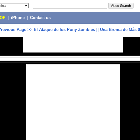
POP
|
iPhone
|
Contact us
Previous Page
>>
El Ataque de los Pony-Zombies || Una Broma de Más 